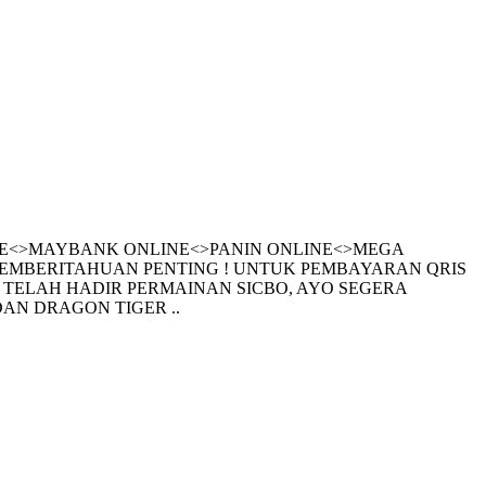
INE<>MAYBANK ONLINE<>PANIN ONLINE<>MEGA
EMBERITAHUAN PENTING ! UNTUK PEMBAYARAN QRIS
NI TELAH HADIR PERMAINAN SICBO, AYO SEGERA
DAN DRAGON TIGER ..